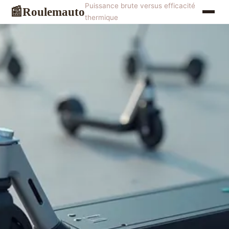
Puissance brute versus efficacité
Roulemauto
📰
thermique