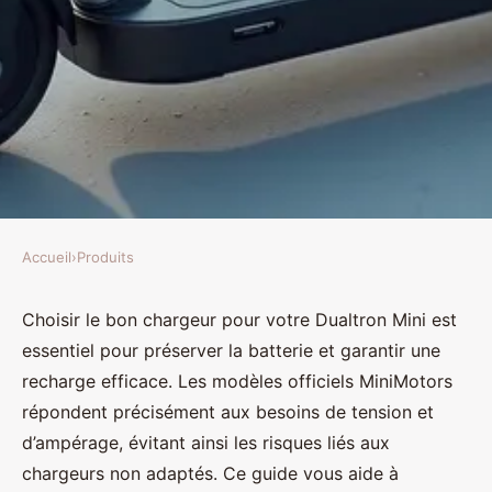
Accueil
›
Produits
PRODUITS
Chargeur dualtron mini : guide
Choisir le bon chargeur pour votre Dualtron Mini est
essentiel pour préserver la batterie et garantir une
pour choisir le bon modèle
recharge efficace. Les modèles officiels MiniMotors
répondent précisément aux besoins de tension et
Ilyan
•
23 octobre 2025
•
3 min de lecture
d’ampérage, évitant ainsi les risques liés aux
chargeurs non adaptés. Ce guide vous aide à