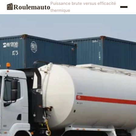
Puissance brute versus efficacité
Roulemauto
📰
thermique