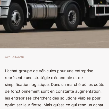
Accueil
›
Actu
ACTU
Quels sont les facteurs à évaluer
L’achat groupé de véhicules pour une entreprise
représente une stratégie d’économie et de
lors d'un achat groupé de
simplification logistique. Dans un marché où les coûts
véhicules pour une entreprise?
de fonctionnement sont en constante augmentation,
les entreprises cherchent des solutions viables pour
Ilyan
•
20 décembre 2024
•
4 min de lecture
optimiser leur flotte. Mais qu’est-ce qui rend un achat